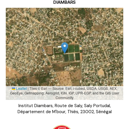
DIAMBARS
Leaflet
|
Tiles © Esri — Source: Esri, i-cubed, USDA, USGS, AEX,
GeoEye, Getmapping, Aerogrid, IGN, IGP, UPR-EGP, and the GIS User
Community
Institut Diambars, Route de Saly, Saly Portudal,
Département de M'bour, Thiès, 23002, Sénégal