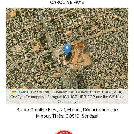
CAROLINE FAYE
Leaflet
|
Tiles © Esri — Source: Esri, i-cubed, USDA, USGS, AEX,
GeoEye, Getmapping, Aerogrid, IGN, IGP, UPR-EGP, and the GIS User
Community
Stade Caroline Faye, N 1, M'bour, Département de
M'bour, Thiès, 00510, Sénégal