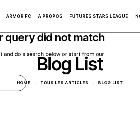
ARMOR FC
A PROPOS
FUTURES STARS LEAGUE
N
r query did not match
t and do a search below or start from
our
Blog List
HOME
TOUS LES ARTICLES
BLOG LIST