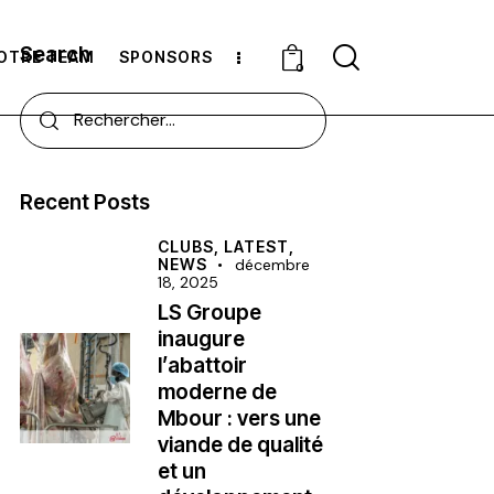
Search
OTRE TEAM
SPONSORS
0
Recent Posts
CLUBS,
LATEST,
NEWS
décembre
18, 2025
LS Groupe
inaugure
l’abattoir
moderne de
Mbour : vers une
viande de qualité
et un