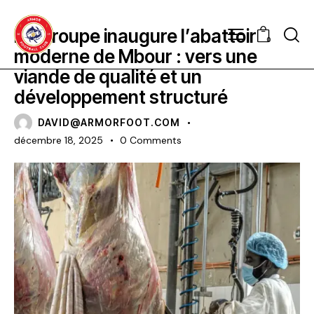
CLUBS
LATEST
NEWS
LS Groupe inaugure l’abattoir
0
moderne de Mbour : vers une
viande de qualité et un
développement structuré
DAVID@ARMORFOOT.COM
décembre 18, 2025
0
Comments