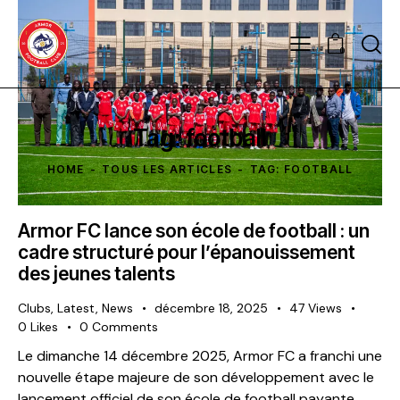
0
Tag: football
HOME
TOUS LES ARTICLES
TAG: FOOTBALL
Armor FC lance son école de football : un
cadre structuré pour l’épanouissement
des jeunes talents
Clubs
,
Latest
,
News
décembre 18, 2025
47
Views
0
Likes
0
Comments
Le dimanche 14 décembre 2025, Armor FC a franchi une
nouvelle étape majeure de son développement avec le
lancement officiel de son école de football payante,