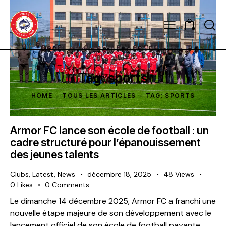
0
Tag: sports
HOME
TOUS LES ARTICLES
TAG: SPORTS
Armor FC lance son école de football : un
cadre structuré pour l’épanouissement
des jeunes talents
Clubs
,
Latest
,
News
décembre 18, 2025
48
Views
0
Likes
0
Comments
Le dimanche 14 décembre 2025, Armor FC a franchi une
nouvelle étape majeure de son développement avec le
lancement officiel de son école de football payante,